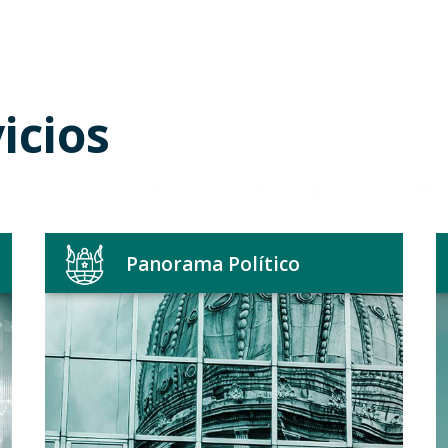
icios
Panorama Político
Detección de oportunidades
de inversión y
financiamiento.
Análisis del mercado para la