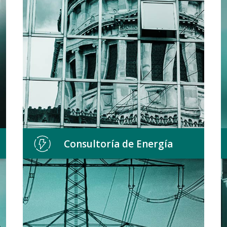
optimización de Tesorería.
Diseño y acompañamiento
en la implementación de
iniciativas.
Consultoría de Energía
Monitores comex a medida
Negociaciones
internacionales y Mercosur
Asesoramiento en políticas