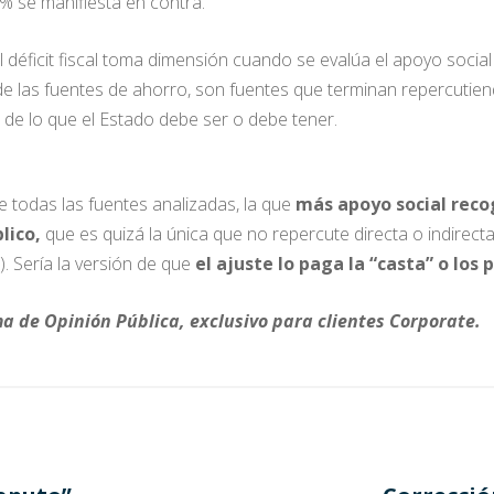
% se manifiesta en contra.
r el déficit fiscal toma dimensión cuando se evalúa el apoyo socia
 las fuentes de ahorro, son fuentes que terminan repercutiend
de lo que el Estado debe ser o debe tener.
e todas las fuentes analizadas, la que
más apoyo social recog
lico,
que es quizá la única que no repercute directa o indirec
. Sería la versión de que
el ajuste lo paga la “casta” o los p
ma de Opinión Pública
, exclusivo para clientes Corporate.