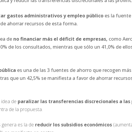
blica y reducir las transferencias discrecionales a las provinc
tar gastos administrativos y empleo público
es la fuente
 de ahorrar recursos de esta forma.
idea de
no financiar más el déficit de empresas,
como Aerol
50% de los consultados, mientras que sólo un 41,0% de ello
pública
es una de las 3 fuentes de ahorro que recogen más
as que un 42,5% se manifiesta a favor de ahorrar recursos 
 idea de
paralizar las transferencias discrecionales a las 
ntra de la propuesta.
 genera es la de
reducir los subsidios económicos
(aumentar