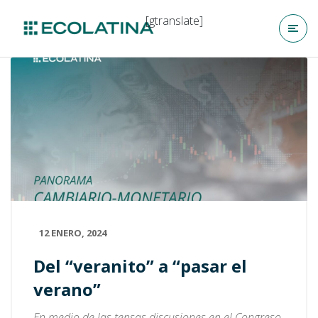
[gtranslate]
12 ENERO, 2024
Del “veranito” a “pasar el
verano”
En medio de las tensas discusiones en el Congreso,