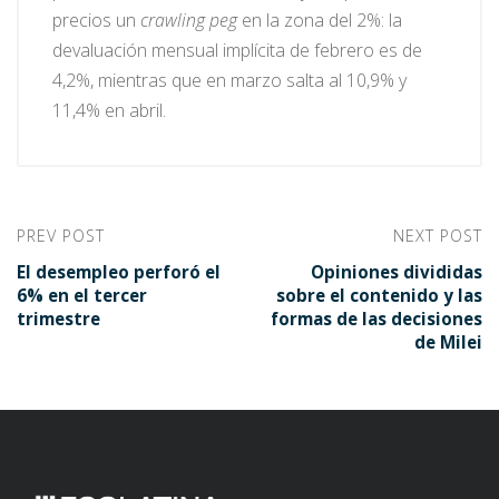
precios un
crawling peg
en la zona del 2%: la
devaluación mensual implícita de febrero es de
4,2%, mientras que en marzo salta al 10,9% y
11,4% en abril.
PREV POST
NEXT POST
El desempleo perforó el
Opiniones divididas
6% en el tercer
sobre el contenido y las
trimestre
formas de las decisiones
de Milei