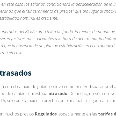
r, en este caso los salarios, condicionará la desaceleración de la
erando que el “sinceramiento de precios” que dio lugar al shock i
estabilidad nominal es creciente.
emunerados del BCRA como telón de fondo, la menor demanda de d
serán factores más relevantes a la hora de determinar la dinámica
rá que la ausencia de un plan de estabilización en el arranque d
rma efectiva.
atrasados
ada con el cambio de gobierno tuvo como primer disparador el
 tipo de cambio real estaba
atrasado
. De hecho, no sólo el nivel
015, sino que también la brecha cambiaria había llegado a rozar
 en muchos precios
Regulados
, especialmente en las
tarifas d