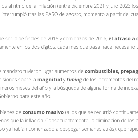
los al ritmo de la inflación (entre diciembre 2021 y julio 2023 l
 interrumpió tras las PASO de agosto, momento a partir del cua
a de ser la de finales de 2015 y comienzos de 2016,
el atraso a 
mente en los dos dígitos, cada mes que pasa hace necesario u
e mandato tuvieron lugar aumentos de
combustibles, prepa
cisiones sobre la
magnitud
y
timing
de los incrementos del re
imeros meses del año y la búsqueda de alguna forma de indexa
 Gobierno para este año.
n bienes de
consumo masivo
(a los que se recurrió continuame
os que la inflación. Consecuentemente, la eliminación de los 
uso ya habían comenzado a despegar semanas atrás), que rápi