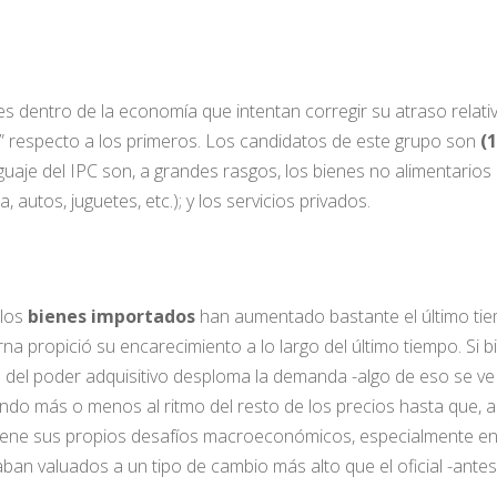
s dentro de la economía que intentan corregir su atraso relativ
” respecto a los primeros. Los candidatos de este grupo son
(1
guaje del IPC son, a grandes rasgos, los bienes no alimentarios
 autos, juguetes, etc.); y los servicios privados.
 los
bienes importados
han aumentado bastante el último tiem
rna propició su encarecimiento a lo largo del último tiempo. Si
a del poder adquisitivo desploma la demanda -algo de eso se v
do más o menos al ritmo del resto de los precios hasta que, a
iene sus propios desafíos macroeconómicos, especialmente en
ban valuados a un tipo de cambio más alto que el oficial -ante