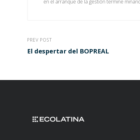
en el arranque de la gestión termine minand
PREV POST
El despertar del BOPREAL