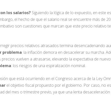
on los salarios?
Siguiendo la lógica de lo expuesto, en este 
embargo, el hecho de que el salario real se encuentre más de 
ombativo son cuestiones que marcan que este precio relativo t
orregir precios relativos atrasados termina desencadenando au
r problema
: la inflación demora en desacelerar su marcha. A
s precios vuelven a atrasarse, elevando la expectativa de nuevos
blema
: los riesgos de una espiralización nominal.
cusión que está ocurriendo en el Congreso acerca de la Ley Omni
onar
el objetivo fiscal propuesto por el gobierno. Por caso, no 
dad del mes o trimestre previo, ya que una lenta desaceleración 