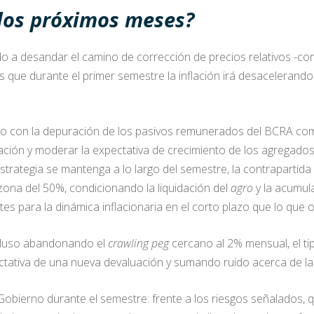
los próximos meses?
a desandar el camino de corrección de precios relativos -c
s que durante el primer semestre la inflación irá desacelerando
so con la depuración de los pasivos remunerados del BCRA como
ación y moderar la expectativa de crecimiento de los agregados
rategia se mantenga a lo largo del semestre, la contrapartida
zona del 50%, condicionando la liquidación del
agro
y la acumula
s para la dinámica inflacionaria en el corto plazo que lo que 
ncluso abandonando el
crawling peg
cercano al 2% mensual, el ti
ativa de una nueva devaluación y sumando ruido acerca de la so
Gobierno durante el semestre: frente a los riesgos señalados, q