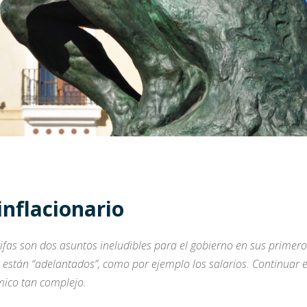
inflacionario
tarifas son dos asuntos ineludibles para el gobierno en sus prim
están “adelantados”, como por ejemplo los salarios. Continuar el
mico tan complejo.