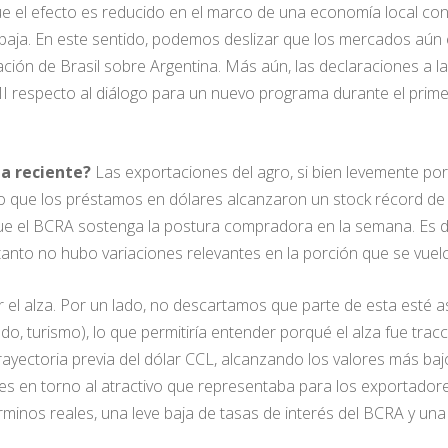
ue el efecto es reducido en el marco de una economía local 
baja. En este sentido, podemos deslizar que los mercados aún e
ación de Brasil sobre Argentina. Más aún, las declaraciones a l
I respecto al diálogo para un nuevo programa durante el prime
da reciente?
Las exportaciones del agro, si bien levemente por
o que los préstamos en dólares alcanzaron un stock récord de 
e el BCRA sostenga la postura compradora en la semana. Es dec
tanto no hubo variaciones relevantes en la porción que se vuelc
r el alza. Por un lado, no descartamos que parte de esta esté a
do, turismo), lo que permitiría entender porqué el alza fue tr
rayectoria previa del dólar CCL, alcanzando los valores más baj
s en torno al atractivo que representaba para los exportadores 
minos reales, una leve baja de tasas de interés del BCRA y una 