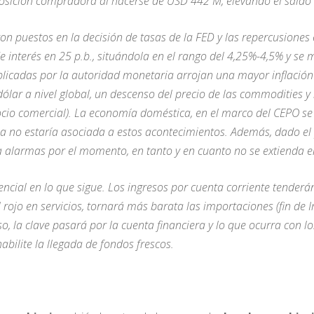
 posición compradora al hacerse de USD 442 M, elevando el sal
eron puestos en la decisión de tasas de la FED y las repercusione
 interés en 25 p.b., situándola en el rango del 4,25%-4,5% y se 
licadas por la autoridad monetaria arrojan una mayor inflación 
dólar a nivel global, un descenso del precio de las commodities y
socio comercial). La economía doméstica, en el marco del CEPO s
cha no estaría asociada a estos acontecimientos. Además, dado el
ta alarmas por el momento, en tanto y en cuanto no se extienda e
encial en lo que sigue. Los ingresos por cuenta corriente tender
rojo en servicios, tornará más barata las importaciones (fin de 
, la clave pasará por la cuenta financiera y lo que ocurra con l
bilite la llegada de fondos frescos.