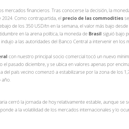
n los mercados financieros. Tras conocerse la decisión, la mon
e 2024. Como contrapartida, el
precio de las commodities
se
ebajo de los 350 USD/tn en la semana, el valor más bajo desde 
tidumbre en la arena política, la moneda de
Brasil
siguió bajo 
e indujo a las autoridades del Banco Central a intervenir en lo
eral
con nuestro principal socio comercial tocó un nuevo mínim
do el pasado diciembre, y se ubica en valores apenas por encima 
del país vecino comenzó a estabilizarse por la zona de los 1,7 
 año.
iaria cerró la jornada de hoy relativamente estable, aunque se 
nde a la volatilidad de los mercados internacionales y lo ocurr