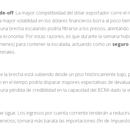
de-off
. La mayor competitividad del dólar exportador corre el 
e la mayor volatilidad en los dólares financieros borra al poco t
 una brecha escalando podría filtrarse a los precios, atentando 
la economía. Por estas razones, es que durante la semana hubo
lúmenes) para contener la escalada, actuando como un
seguro
minales.
ue la brecha está subiendo desde un piso históricamente bajo,
n en el tiempo podría disparar mayores expectativas de devalu
so una pérdida de credibilidad en la capacidad del BCRA dado la v
ue sigue. Los ingresos por cuenta corriente tenderán a reducir
ervicios, tornará más barata las importaciones (fin de Impues