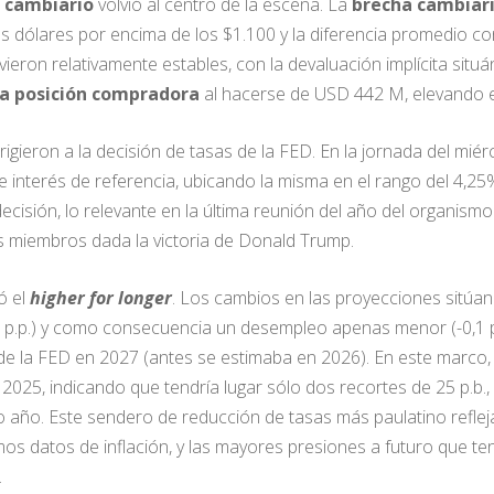
o
cambiario
volvió al centro de la escena. La
brecha cambiar
les dólares por encima de los $1.100 y la diferencia promedio co
vieron relativamente estables, con la devaluación implícita situ
a posición compradora
al hacerse de USD 442 M, elevando 
dirigieron a la decisión de tasas de la FED. En la jornada del mi
 interés de referencia, ubicando la misma en el rango del 4,25%-
decisión, lo relevante en la última reunión del año del organism
 miembros dada la victoria de Donald Trump.
ó el
higher for longer
. Los cambios en las proyecciones sitúan
 p.p.) y como consecuencia un desempleo apenas menor (-0,1 p.
 de la FED en 2027 (antes se estimaba en 2026). En este marco,
e 2025, indicando que tendría lugar sólo dos recortes de 25 p.b
 año. Este sendero de reducción de tasas más paulatino refleja l
os datos de inflación, y las mayores presiones a futuro que te
.