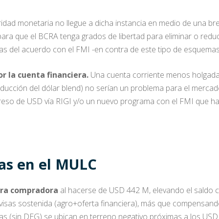
oridad monetaria no llegue a dicha instancia en medio de una br
ara que el BCRA tenga grados de libertad para eliminar o reduci
ras del acuerdo con el FMI -en contra de este tipo de esquemas
r la cuenta financiera.
Una cuenta corriente menos holgada
reducción del dólar blend) no serían un problema para el merc
eso de USD vía RIGI y/o un nuevo programa con el FMI que habi
as en el MULC
ura compradora
al hacerse de USD 442 M, elevando el saldo
ivisas sostenida (agro+oferta financiera), más que compensand
 (sin DEG) se ubican en terreno negativo próximas a los USD 5