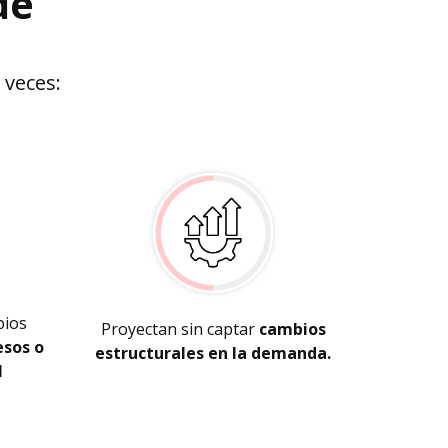
de
veces:
bios
Proyectan sin captar
cambios
esos o
estructurales en la demanda.
l