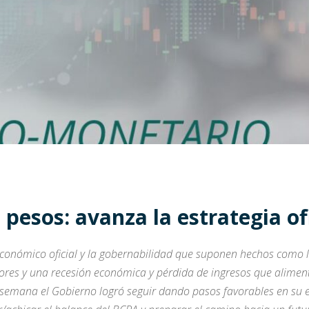
pesos: avanza la estrategia ofi
conómico oficial y la gobernabilidad que suponen hechos como la 
ores y una recesión económica y pérdida de ingresos que aliment
a semana el Gobierno logró seguir dando pasos favorables en su 