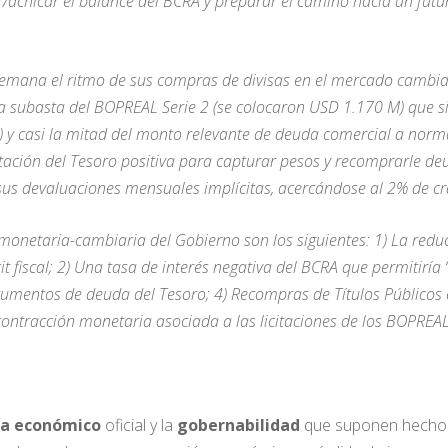
ar/achicar el balance del BCRA y preparar el camino hacia un fut
a semana el ritmo de sus compras de divisas en el mercado camb
da subasta del BOPREAL Serie 2 (se colocaron USD 1.170 M) que s
 y casi la mitad del monto relevante de deuda comercial a norm
itación del Tesoro positiva para capturar pesos y recomprarle deu
 sus devaluaciones mensuales implícitas, acercándose al 2% de cr
monetaria-cambiaria del Gobierno son los siguientes: 1) La reduc
it fiscal; 2) Una tasa de interés negativa del BCRA que permitiría 
rumentos de deuda del Tesoro; 4) Recompras de Títulos Públicos
 contracción monetaria asociada a las licitaciones de los BOPREAL
a económico
oficial y la
gobernabilidad
que suponen hechos 