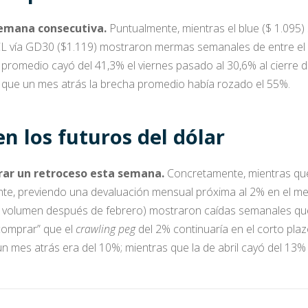
semana consecutiva.
Puntualmente, mientras el blue ($ 1.095
CL vía GD30 ($1.119) mostraron mermas semanales de entre el 7,
 promedio cayó del 41,3% el viernes pasado al 30,6% al cierre
r que un mes atrás la brecha promedio había rozado el 55%.
n los futuros del dólar
trar un retroceso esta semana.
Concretamente, mientras que 
te, previendo una devaluación mensual próxima al 2% en el me
 volumen después de febrero) mostraron caídas semanales que 
comprar” que el
crawling peg
del 2% continuaría en el corto plazo
n mes atrás era del 10%; mientras que la de abril cayó del 13%