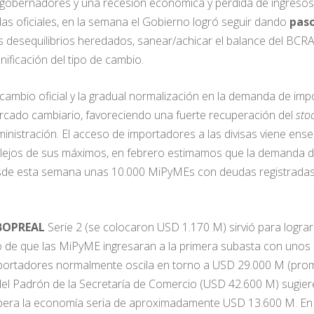
on gobernadores y una recesión económica y pérdida de ingresos 
as oficiales, en la semana el Gobierno logró seguir dando
paso
os desequilibrios heredados, sanear/achicar el balance del BCRA
nificación del tipo de cambio.
 cambio oficial y la gradual normalización en la demanda de imp
rcado cambiario, favoreciendo una fuerte recuperación del
sto
ministración. El acceso de importadores a las divisas viene e
tra lejos de sus máximos, en febrero estimamos que la demanda
de esta semana unas 10.000 MiPyMEs con deudas registrada
BOPREAL
Serie 2 (se colocaron USD 1.170 M) sirvió para logra
o de que las MiPyME ingresaran a la primera subasta con unos
portadores normalmente oscila en torno a USD 29.000 M (prom
 del Padrón de la Secretaría de Comercio (USD 42.600 M) sugie
opera la economía seria de aproximadamente USD 13.600 M. En