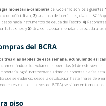
ategia monetaria-cambiaria
del Gobierno son los siguientes:
o del déficit fiscal;
2)
Una tasa de interés negativa del BCRA que
 pesos hacia instrumentos de deuda del Tesoro;
4)
Recompras 
n licitaciones; y
5)
Una contracción monetaria asociada a las l
compras del BCRA
s tres días hábiles de esta semana, acumulando así cas
 incrementándose los volúmenes operados (el de este viernes f
d monetaria logró incrementar su ritmo de compras diarias es
io que se evidenció desde la devaluación hasta finales de ene
o el resto de los pasivos del BCRA) se sitúan en torno a los
ra piso