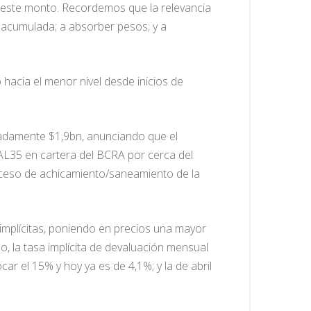
e este monto. Recordemos que la relevancia
l acumulada; a absorber pesos; y a
acia el menor nivel desde inicios de
madamente $1,9bn, anunciando que el
AL35 en cartera del BCRA por cerca del
roceso de achicamiento/saneamiento de la
implícitas, poniendo en precios una mayor
, la tasa implícita de devaluación mensual
ar el 15% y hoy ya es de 4,1%; y la de abril