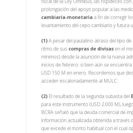
fiscal de la Ley Ómnibus, las rispideces c
prolongación del apoyo popular a las medid
cambiaria-monetaria
a fin de corregir l
levantamiento del cepo cambiario y futura u
(1)
A pesar del paulatino atraso del tipo de
ritmo de sus
compras de divisas
en el me
mínimos) desde la asunción de la nueva ad
inicios de febrero: si bien aún se encuen
USD 150 M en enero. Recordemos que des
acceder escalonadamente al MULC.
(2)
El resultado de la segunda subasta del
para este instrumento (USD 2.000 M), lueg
BCRA señaló que la deuda comercial de im
información actualizada obtenida a través
que excede el monto habitual con el cual 