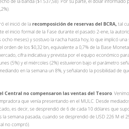
echo de la banda ($1.537,58). Por su parte, el dólar informado
,2%).
 el inició de la
recomposición de reservas del BCRA,
tal c
e el inicio formal de la Fase durante el pasado 2-ene, la autor
 ocho meses) y sostuvo la racha hasta hoy, lo que implicó un
 el orden de los $0,32 bn, equivalente a 0,7% de la Base Monetar
cado, cifra indicativa y prevista por el equipo económico para e
nes (5%) y el miércoles (2%) estuvieron bajo el parámetro seña
mediando en la semana un 8%, y señalando la posibilidad de qu
l Central no compensaron las ventas del Tesoro
. Venim
 compradora que venía presentando en el MULC. Desde mediados
do, es decir, se desprendió de 6 de cada 10 dólares que sup
as la semana pasada, cuando se desprendió de USD 226 M el 29
ral no compró).