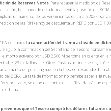
ición de Reservas Netas
. Para repasar, la medición de Res
s al año, buscando de esta forma medir la posición del BCRA p
implican un aumento de los vencimientos de cara a 2027 por U
edición de las RIN (a hoy se descuenta un REPO por USD 1.00
l BCRA comunicó
la cancelación del tramo activado en dici
 le siguió la confirmación del Secretario del Tesoro norteamer
ap, el monto activado por USD 2.500 M se toma en cuenta en la
ntral, el 23-dic la línea de “Otros Pasivos” (donde se registró
un aumento de igual magnitud en la línea correspondiente a ob
o del BCRA. La falta de información no permite saber si la nu
o y, por tanto, se debe descontar de las RIN. Habrá que espera
re el tema.
,
prevemos que el Tesoro compró los dólares faltantes 