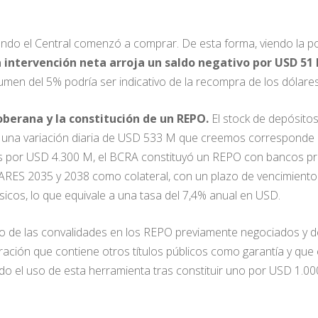
cuando el Central comenzó a comprar. De esta forma, viendo la
a intervención neta arroja un saldo negativo por USD 51
men del 5% podría ser indicativo de la recompra de los dólare
oberana y la constitución de un REPO.
El stock de depósito
n una variación diaria de USD 533 M que creemos corresponde al
ntos por USD 4.300 M, el BCRA constituyó un REPO con bancos 
ES 2035 y 2038 como colateral, con un plazo de vencimiento 
cos, lo que equivale a una tasa del 7,4% anual en USD.
ajo de las convalidades en los REPO previamente negociados y d
ración que contiene otros títulos públicos como garantía y que
ando el uso de esta herramienta tras constituir uno por USD 1.