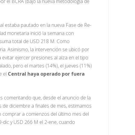
 por el BCRA (bajo la nueva metodología de
ual estaba pautado en la nueva Fase de Re-
idad monetaria inició la semana con
a suma total de USD 218 M. Como
ia. Asimismo, la intervención se ubicó por
vitar ejercer presiones al alza en el tipo
lado, pero el martes (14%), el jueves (11%)
e el
Central haya operado por fuera
os comentando que, desde el anuncio de la
 de diciembre a finales de mes, estimamos
o comprar a comienzos del último mes del
-dic y USD 266 M el 2-ene, cuando