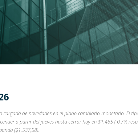
26
cargada de novedades en el plano cambiario-monetario. El tipo
nder a partir del jueves hasta cerrar hoy en $1.465 (-0,7% respe
banda ($1.537,58).