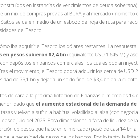
onstituidos en instancias de vencimientos de deuda soberana)
te un mix de compras previas al BCRA y al mercado (momento de 
epósitos se da en medio de un esbozo de hoja de ruta para re
sidades del Tesoro.
ómo iba adquirir el Tesoro los dólares restantes. La respuesta
s en pesos subieron $2,4 bn
(equivalente USD 1.645 M) y asc
on depósitos en bancos comerciales, los cuales podían inyecta
as el movimiento, el Tesoro podrá adquirir los cerca de USD 2.
sidad de $3,1 bn y dejaría un saldo final de $3,4 bn en la cuent
ntas de cara a la próxima licitación de Finanzas el miércoles 1
 menor, dado que
el aumento estacional de la demanda de 
s tasas vuelvan a sufrir la habitual volatilidad al alza (con ne
sde julio del 2025. Para dimensionar la falta de liquidez de las
orción de pesos que hace en el mercado) pasó de casi $4 bn a f
a de la necesidad de pesos de los bancos. Por lo tanto, la lici