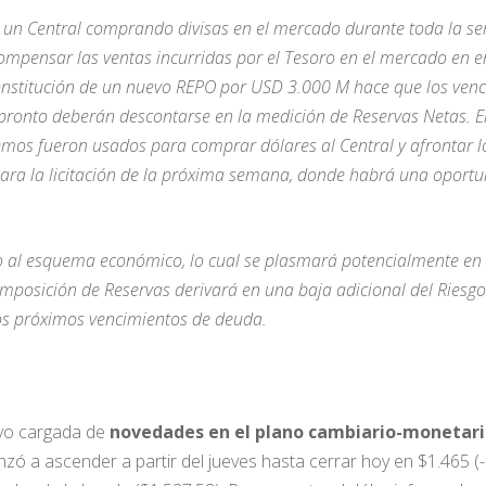
 un Central comprando divisas en el mercado durante toda la se
ompensar las ventas incurridas por el Tesoro en el mercado en e
constitución de un nuevo REPO por USD 3.000 M hace que los ve
ronto deberán descontarse en la medición de Reservas Netas. El 
emos fueron usados para comprar dólares al Central y afrontar 
para la licitación de la próxima semana, donde habrá una oportu
o al esquema económico, lo cual se plasmará potencialmente en u
posición de Reservas derivará en una baja adicional del Riesgo 
los próximos vencimientos de deuda.
vo cargada de
novedades en el plano cambiario-monetar
nzó a ascender a partir del jueves hasta cerrar hoy en $1.465 (