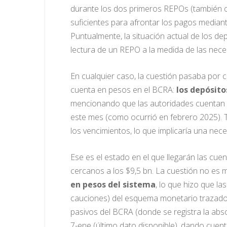
durante los dos primeros REPOs (también c
suficientes para afrontar los pagos median
Puntualmente, la situación actual de los d
lectura de un REPO a la medida de las nece
En cualquier caso, la cuestión pasaba por c
cuenta en pesos en el BCRA:
los depósito
mencionando que las autoridades cuentan c
este mes (como ocurrió en febrero 2025). Tr
los vencimientos, lo que implicaría una nece
Ese es el estado en el que llegarán las cue
cercanos a los $9,5 bn. La cuestión no es
en pesos del sistema
, lo que hizo que la
cauciones) del esquema monetario trazado de
pasivos del BCRA (donde se registra la abs
7-ene (último dato disponible), dando cuent