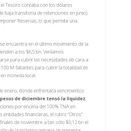
 el Tesoro contaba con los dólares
baja transitoria de retenciones en junio).
componer Reservas, lo que permite una
 se encuentra en el último movimiento de la
ienden a los $6,5 bn. Veníamos
rse para cubrir las necesidades de cara a
100 M faltantes para cubrir la totalidad de
a en moneda local.
4 de enero, donde enfrentará vencimientos
pesos de diciembre tensó la liquidez
gociaciones por encima del 100% TNA en
 entidades financieras, el rubro “Otros”
inales de noviembre a tan sólo $0,12 bn el
tación de la próxima semana se presenta