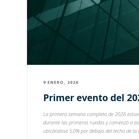
9 ENERO, 2026
Primer evento del 20
La primera semana completa de 2026 estuvo 
durante las primeras ruedas y comenzó a asce
ubicándose 5,0% por debajo del techo de la 