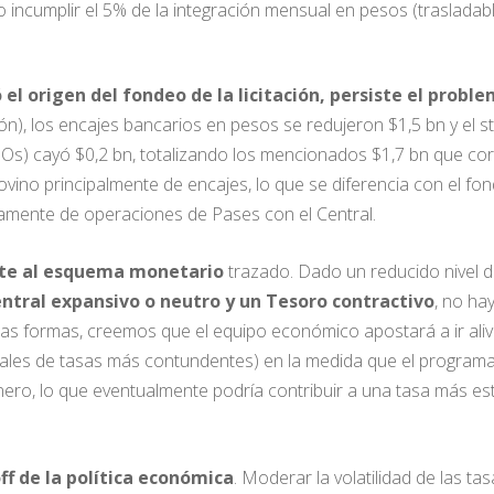
 incumplir el 5% de la integración mensual en pesos (trasladab
el origen del fondeo de la licitación, persiste el proble
ación), los encajes bancarios en pesos se redujeron $1,5 bn y el
Os) cayó $0,2 bn, totalizando los mencionados $1,7 bn que cor
provino principalmente de encajes, lo que se diferencia con el 
vamente de operaciones de Pases con el Central.
nte al esquema monetario
trazado. Dado un reducido nivel d
ntral expansivo o neutro y un Tesoro contractivo
, no ha
odas formas, creemos que el equipo económico apostará a ir al
ales de tasas más contundentes) en la medida que el program
ro, lo que eventualmente podría contribuir a una tasa más es
ff de la política económica
. Moderar la volatilidad de las t