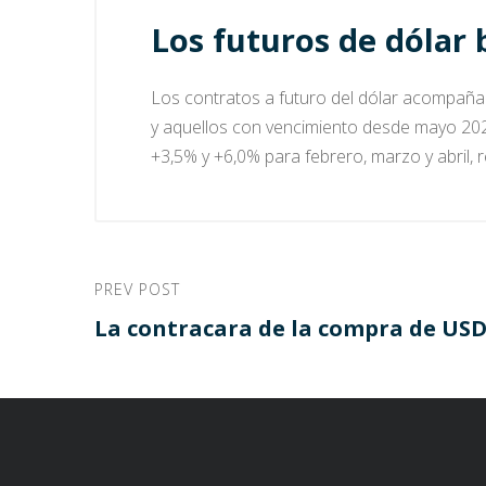
Los futuros de dólar 
Los contratos a futuro del dólar acompañaro
y aquellos con vencimiento desde mayo 2026
+3,5% y +6,0% para febrero, marzo y abril, 
PREV POST
La contracara de la compra de US