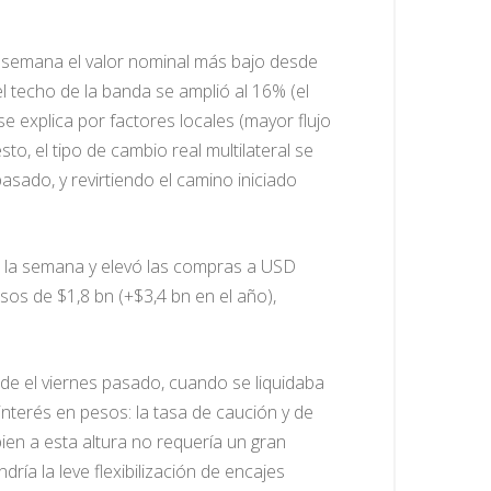
la semana el valor nominal más bajo desde
l techo de la banda se amplió al 16% (el
 explica por factores locales (mayor flujo
to, el tipo de cambio real multilateral se
pasado, y revirtiendo el camino iniciado
la semana y elevó las compras a USD
os de $1,8 bn (+$3,4 bn en el año),
Desde el viernes pasado, cuando se liquidaba
 interés en pesos: la tasa de caución y de
en a esta altura no requería un gran
dría la leve flexibilización de encajes