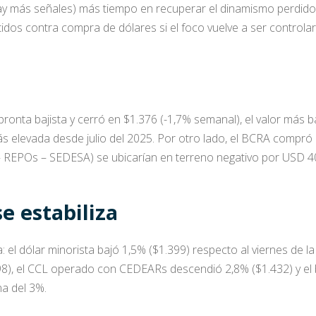
hay más señales) más tiempo en recuperar el dinamismo perdido
os contra compra de dólares si el foco vuelve a ser controlar l
pronta bajista y cerró en $1.376 (-1,7% semanal), el valor más 
ás elevada desde julio del 2025. Por otro lado, el BCRA compr
– REPOs – SEDESA) se ubicarían en terreno negativo por USD 4
e estabiliza
ja: el dólar minorista bajó 1,5% ($1.399) respecto al viernes de
), el CCL operado con CEDEARs descendió 2,8% ($1.432) y el bl
na del 3%.