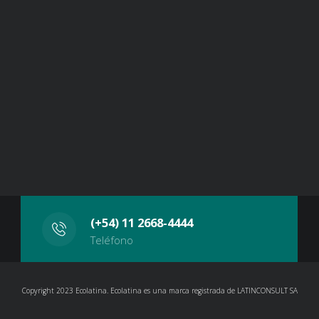
(+54) 11 2668-4444
Teléfono
Copyright 2023 Ecolatina. Ecolatina es una marca registrada de LATINCONSULT SA