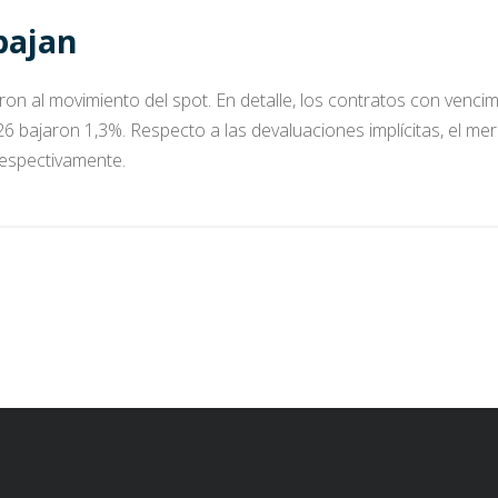
bajan
n al movimiento del spot. En detalle, los contratos con vencim
 bajaron 1,3%. Respecto a las devaluaciones implícitas, el me
respectivamente.
D