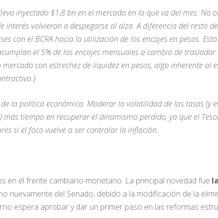
va inyectado $1,8 bn en el mercado en lo que va del mes. No obs
interés volvieron a despegarse al alza. A diferencia del resto de 
es con el BCRA hacia la utilización de los encajes en pesos. Esto 
ncumplan el 5% de los encajes mensuales a cambio de trasladar l
un mercado con estrechez de liquidez en pesos, algo inherente 
ntractivo.}
f de la política económica. Moderar la volatilidad de las tasas (
es) más tiempo en recuperar el dinamismo perdido, ya que el Tes
s si el foco vuelve a ser controlar la inflación.
 en el frente cambiario-monetario. La principal novedad fue
l
o nuevamente del Senado, debido a la modificación de la elimina
no espera aprobar y dar un primer paso en las reformas estruc