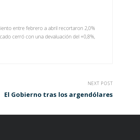
iento entre febrero a abril recortaron 2,0%
rcado cerró con una devaluación del +0,8%,
NEXT POST
El Gobierno tras los argendólares