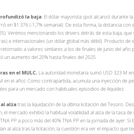
profundizó la baja
. El dólar mayorista spot alcanzó durante 
ó en $1.376 (-1,7% semanal). De esta forma, la distancia con e
5). Venimos mencionando los drivers detrás de esta baja, que se
as) e internacionales (un dólar global más débil). Producto de es
retornado a valores similares a los de finales de junio del año 
có un aumento del 20% hasta finales del 2025.
ras en el MULC.
La autoridad monetaria sumó USD 323 M en 
 en el año). Como contrapartida, acumula una inyección de pes
ntes para un mercado con habituales episodios de iliquidez.
 al alza
tras la liquidación de la última licitación del Tesoro. 
el mercado exhibió la habitual volatilidad al alza de la tasa de
TNA PP a poco más del 40% TNA PP en la jornada de ayer. Si bi
 al alza tras la licitación, la cuestión era ver el impacto que ten