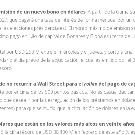
misión de un nuevo bono en dólares
. A partir de la última s
O27, que pagará una tasa de interés de forma mensual por un
de las elecciones presidenciales). El monto máximo de emisió
óximo pago en julio de capital de Bonares y Globales (cerca de 
otal por USD 250 M entre el miércoles y el jueves, y cortó a una 
o al día previo de la adjudicación, el cual es emitido por el 
esoro.
de no recurrir a Wall Street para el
rolleo
del pago de cap
tá por encima de los 500 puntos básicos. No es casualidad tam
no que desea ir por la desregulación de los préstamos en dóla
gentes) para que se multiplique la circulación de dólares en la 
lares que están en los valores más altos en veinte año
ó la cifra récord de USD 38.400 M en febrero de este año (y e