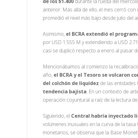
de los $1.400
durante la rueda del miércol
anterior. Más allá de ello, el mes cerró co
promedió el nivel más bajo desde julio del 
Asimismo,
el BCRA extendió el program
por USD 1.555 M y extendiendo a USD 2.713
casi se duplicó respecto a enero al pasar
Mencionábamos al comienzo la recalibració
año,
el BCRA y el Tesoro se volcaron 
del colchón de liquidez
de las entidades 
tendencia bajista
. En un contexto de arb
operación coyuntural a raíz de la lectura d
Siguiendo, el
Central habría inyectado 
volúmenes inusuales en la curva de la tasa 
monetarios, se observa que la Base Monetar