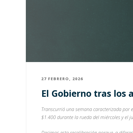
27 FEBRERO, 2026
El Gobierno tras los
Transcurrió una semana caracterizada por e
$1.400 durante la rueda del miércoles y el j
Decimos esto recalibración porque, a diferen