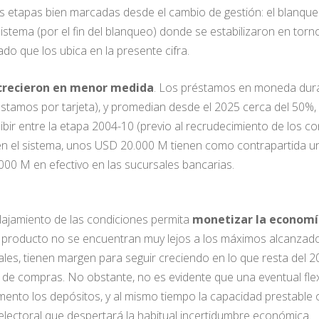
dos etapas bien marcadas desde el cambio de gestión: el blanqu
 sistema (por el fin del blanqueo) donde se estabilizaron en to
ado que los ubica en la presente cifra.
 crecieron en menor medida
. Los préstamos en moneda dura 
éstamos por tarjeta), y promedian desde el 2025 cerca del 50%
bir entre la etapa 2004-10 (previo al recrudecimiento de los co
n el sistema, unos USD 20.000 M tienen como contrapartida un
00 M en efectivo en las sucursales bancarias.
lajamiento de las condiciones permita
monetizar la economí
producto no se encuentran muy lejos a los máximos alcanzados
les, tienen margen para seguir creciendo en lo que resta del 
 compras. No obstante, no es evidente que una eventual flexib
mento los depósitos, y al mismo tiempo la capacidad prestable
lectoral que despertará la habitual incertidumbre económica.