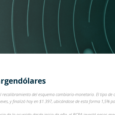
 argendólares
l recalibramiento del esquema cambiario-monetario. El tipo de c
ueves, y finalizó hoy en $1.397, ubicándose de esta forma 1,5% p
cia de lo ocurrido desde inicio de año, el BCRA inyectó pesos m