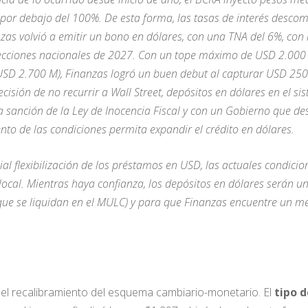
r por debajo del 100%. De esta forma, las tasas de interés desc
anzas volvió a emitir un bono en dólares, con una TNA del 6%, co
ecciones nacionales de 2027. Con un tope máximo de USD 2.000 
(USD 2.700 M), Finanzas logró un buen debut al capturar USD 250
ecisión de no recurrir a Wall Street, depósitos en dólares en el 
 sanción de la Ley de Inocencia Fiscal y con un Gobierno que de
to de las condiciones permita expandir el crédito en dólares.
al flexibilización de los préstamos en USD, las actuales condici
cal. Mientras haya confianza, los depósitos en dólares serán u
que se liquidan en el MULC) y para que Finanzas encuentre un me
el recalibramiento del esquema cambiario-monetario. El
tipo 