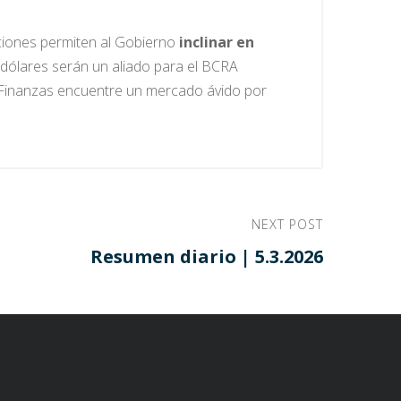
iciones permiten al Gobierno
inclinar en
 dólares serán un aliado para el BCRA
 Finanzas encuentre un mercado ávido por
NEXT POST
Resumen diario | 5.3.2026