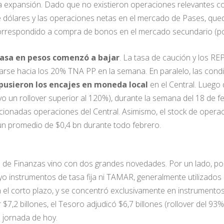
cha expansión. Dado que no existieron operaciones relevantes co
dólares y las operaciones netas en el mercado de Pases, que
correspondido a compra de bonos en el mercado secundario (por
asa en pesos comenzó a bajar
. La tasa de caución y los R
se hacia los 20% TNA PP en la semana. En paralelo, las condic
pusieron los encajes en moneda local
en el Central. Luego 
uvo un rollover superior al 120%), durante la semana del 18 de 
ionadas operaciones del Central. Asimismo, el stock de opera
un promedio de $0,4 bn durante todo febrero.
 mes de Finanzas vino con dos grandes novedades. Por un lado, 
yo instrumentos de tasa fija ni TAMAR, generalmente utilizados 
 corto plazo, y se concentró exclusivamente en instrumentos in
7,2 billones, el Tesoro adjudicó $6,7 billones (rollover del 93
a jornada de hoy.