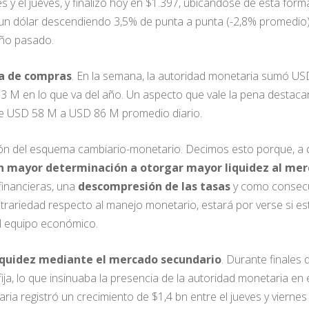
es y el jueves, y finalizó hoy en $1.397, ubicándose de esta fo
n un dólar descendiendo 3,5% de punta a punta (-2,8% promedio)
año pasado.
a de compras
. En la semana, la autoridad monetaria sumó 
 M en lo que va del año. Un aspecto que vale la pena destacar
 de USD 58 M a USD 86 M promedio diario.
n del esquema cambiario-monetario. Decimos esto porque, a dif
con mayor determinación a otorgar mayor liquidez al me
financieras, una
descompresión de las tasas
y como consec
itrariedad respecto al manejo monetario, estará por verse si e
el equipo económico.
liquidez mediante el mercado secundario
. Durante finales
fija, lo que insinuaba la presencia de la autoridad monetaria en
ia registró un crecimiento de $1,4 bn entre el jueves y viern